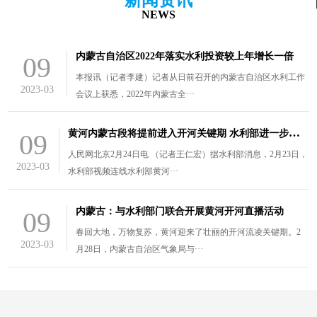
NEWS
内蒙古自治区2022年落实水利投资较上年增长一倍
09
本报讯（记者李建）记者从日前召开的内蒙古自治区水利工作
2023-03
会议上获悉，2022年内蒙古全···
黄
河内蒙古段将提前进入开河关键期 水利部进一步部署防凌工作
09
人民网北京2月24日电 （记者王仁宏）据水利部消息，2月23日，
2023-03
水利部视频连线水利部黄河···
内蒙古：与水利部门联合开展黄河开河直播活动
09
春回大地，万物复苏，黄河迎来了壮丽的开河流凌关键期。2
2023-03
月28日，内蒙古自治区气象局与···