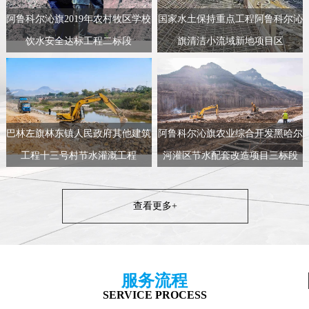
阿鲁科尔沁旗2019年农村牧区学校
国家水土保持重点工程阿鲁科尔沁
饮水安全达标工程二标段
旗清洁小流域新地项目区
巴林左旗林东镇人民政府其他建筑
阿鲁科尔沁旗农业综合开发黑哈尔
工程十三号村节水灌溉工程
河灌区节水配套改造项目三标段
查看更多+
服务流程
SERVICE PROCESS