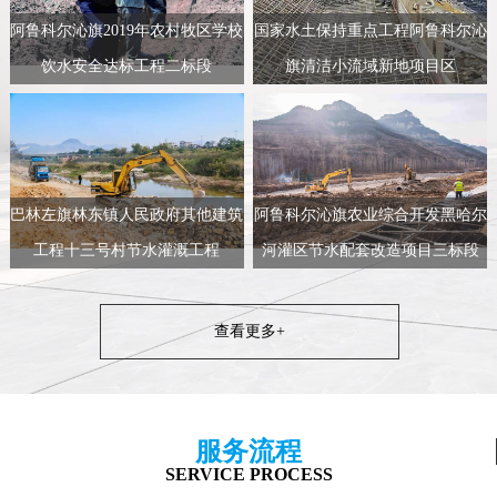
阿鲁科尔沁旗2019年农村牧区学校
国家水土保持重点工程阿鲁科尔沁
饮水安全达标工程二标段
旗清洁小流域新地项目区
巴林左旗林东镇人民政府其他建筑
阿鲁科尔沁旗农业综合开发黑哈尔
工程十三号村节水灌溉工程
河灌区节水配套改造项目三标段
查看更多+
服务流程
SERVICE PROCESS