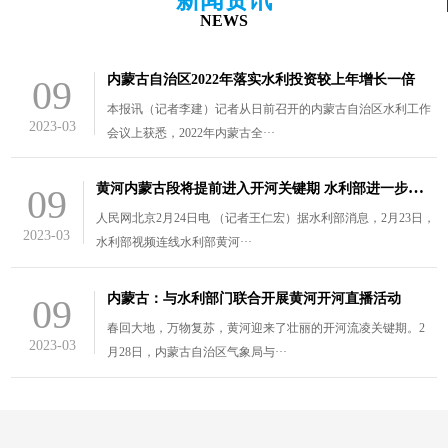
NEWS
内蒙古自治区2022年落实水利投资较上年增长一倍
09
本报讯（记者李建）记者从日前召开的内蒙古自治区水利工作
2023-03
会议上获悉，2022年内蒙古全···
黄
河内蒙古段将提前进入开河关键期 水利部进一步部署防凌工作
09
人民网北京2月24日电 （记者王仁宏）据水利部消息，2月23日，
2023-03
水利部视频连线水利部黄河···
内蒙古：与水利部门联合开展黄河开河直播活动
09
春回大地，万物复苏，黄河迎来了壮丽的开河流凌关键期。2
2023-03
月28日，内蒙古自治区气象局与···